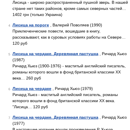
Лисица - широко распространенный пушной зверь. В нашей
стране нет таких районов, кроме самых северных частей…
1402 грн (только Украина)
Лисица на пороге
, Валерий Поволяев (1990)
4
Приключенческие повести, вошедшие в книгу,
рассказывают, как в суровых условиях работы на Севере…
120 руб
Лисица на чердаке. Деревянная пастушка
, Ричард Хьюз
5
(1987)
Ричард Хьюз (1900-1976) - маститый английский писатель,
романы которого вошли в фонд британской классики XX
века… 260 руб
Лисица на чердаке
, Ричард Хьюз (1979)
6
Ричард Хьюз - маститый английский писатель, романы
которого вошли в фонд британской классики XX века.
"Лисица… 120 руб
Лисица на чердаке. Деревянная пастушка
, Ричард Хьюз
7
(1977)
В настоящее издание вошли произведения Р. Хьюза