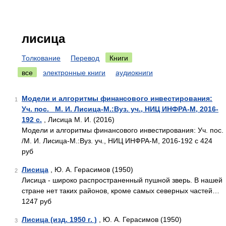
лисица
Толкование
Перевод
Книги
все
электронные книги
аудиокниги
Модели и алгоритмы финансового инвестирования:
1
Уч. пос. _М. И. Лисица-М.:Вуз. уч., НИЦ ИНФРА-М, 2016-
192 с.
, Лисица М. И. (2016)
Модели и алгоритмы финансового инвестирования: Уч. пос.
/М. И. Лисица-М.:Вуз. уч., НИЦ ИНФРА-М, 2016-192 с 424
руб
Лисица
, Ю. А. Герасимов (1950)
2
Лисица - широко распространенный пушной зверь. В нашей
стране нет таких районов, кроме самых северных частей…
1247 руб
Лисица (изд. 1950 г. )
, Ю. А. Герасимов (1950)
3